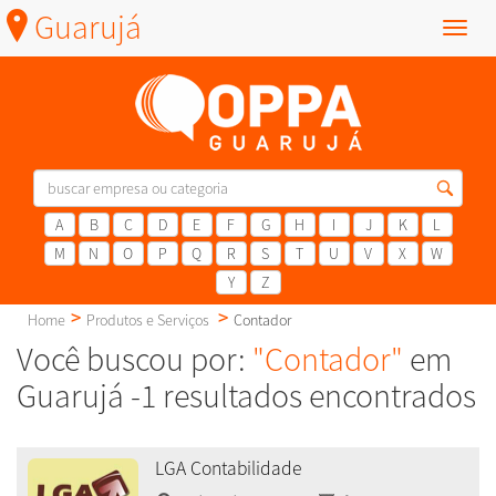
Guarujá
Menu
A
B
C
D
E
F
G
H
I
J
K
L
M
N
O
P
Q
R
S
T
U
V
X
W
Y
Z
Home
Produtos e Serviços
Contador
Você buscou por:
"Contador"
em
Guarujá -1 resultados encontrados
LGA Contabilidade