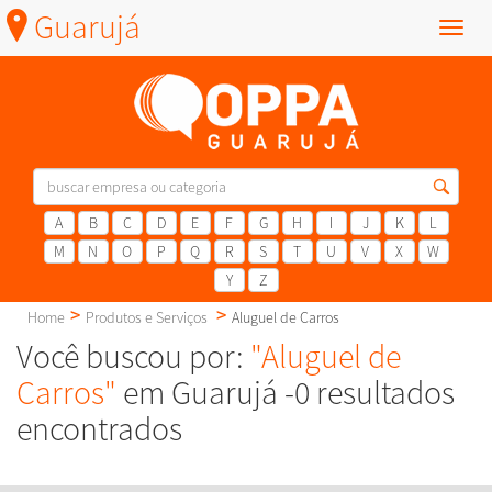
Guarujá
Menu
A
B
C
D
E
F
G
H
I
J
K
L
M
N
O
P
Q
R
S
T
U
V
X
W
Y
Z
Home
Produtos e Serviços
Aluguel de Carros
Você buscou por:
"Aluguel de
Carros"
em Guarujá -0 resultados
encontrados