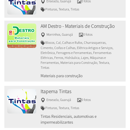
Enseada
,
Guarujá
0 fotos
Pinturas, Textura, Tintas
AM Destro - Materiais de Construção
Morrinhos
,
Guarujá
0 fotos
Blocos, Cal, Calhas e Rufos, Churrasqueiras,
Cimento, Coifas e Calhas, Elétrica Artigos e Serviços,
Eletrônica, Ferragens e Ferramentas, Ferramentas
Elétricas, Ferros, Hidráulica, Lajes, Máquinas e
Ferramentas, Materiais para Construção, Textura,
Tintas
Materiais para construção
Itapema Tintas
Enseada
,
Guarujá
0 fotos
Pinturas, Textura, Tintas
Tintas Residenciais, automotivas e
impermeabilizantes