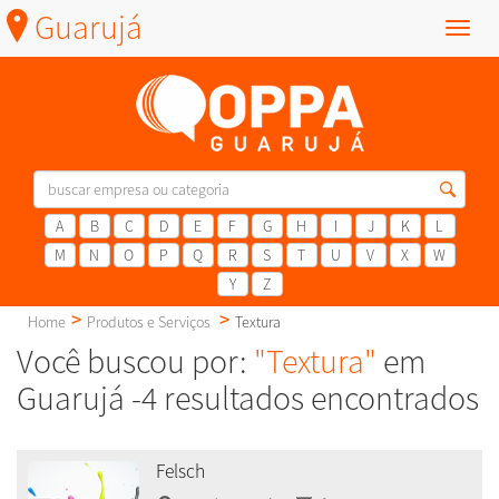
Guarujá
Menu
A
B
C
D
E
F
G
H
I
J
K
L
M
N
O
P
Q
R
S
T
U
V
X
W
Y
Z
Home
Produtos e Serviços
Textura
Você buscou por:
"Textura"
em
Guarujá -4 resultados encontrados
Felsch