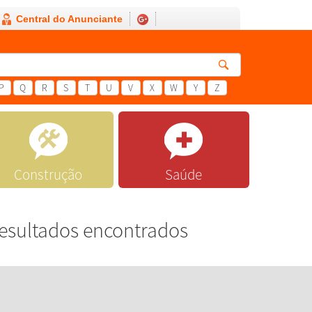
Central do Anunciante
P
Q
R
S
T
U
V
X
W
Y
Z
Construção
Saúde
esultados encontrados