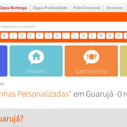
Oppa Bertioga
Oppa Publicidade
Fale Conosco
Anuncie
B
C
D
E
F
G
H
I
J
K
L
M
N
O
Imóveis
Gastronomia
das
nhas Personalizadas"
em Guarujá -0 r
arujá?