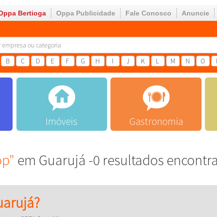
Oppa Bertioga
Oppa Publicidade
Fale Conosco
Anuncie
B
C
D
E
F
G
H
I
J
K
L
M
N
O
Imóveis
Gastronomia
op"
em Guarujá -0 resultados encontr
arujá?