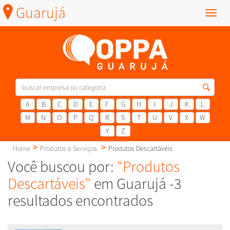
Guarujá
Menu
A
B
C
D
E
F
G
H
I
J
K
L
M
N
O
P
Q
R
S
T
U
V
X
W
Y
Z
Home
Produtos e Serviços
Produtos Descartáveis
Você buscou por:
"Produtos
Descartáveis"
em Guarujá -3
resultados encontrados