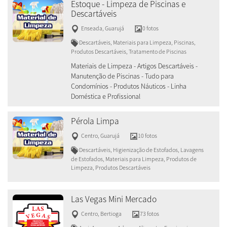
Estoque - Limpeza de Piscinas e
Descartáveis
Enseada
,
Guarujá
0 fotos
Descartáveis, Materiais para Limpeza, Piscinas,
Produtos Descartáveis, Tratamento de Piscinas
Materiais de Limpeza - Artigos Descartáveis -
Manutenção de Piscinas - Tudo para
Condomínios - Produtos Náuticos - Linha
Doméstica e Profissional
Pérola Limpa
Centro
,
Guarujá
10 fotos
Descartáveis, Higienização de Estofados, Lavagens
de Estofados, Materiais para Limpeza, Produtos de
Limpeza, Produtos Descartáveis
Las Vegas Mini Mercado
Centro
,
Bertioga
73 fotos