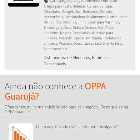
Açai, Açougues, Adegas, Alimentos Funcionais,
Artigos para Festa, Bebidas, Carvão, Cervejas,
Chocolates, Congelados - Rotisserie, Delivery,
Descartáveis, Distribuidora de Alimentos, Distribuidora
de Bebidas, Docerias, Embalagem para Marmitex,
Embalagens, Gelo, Grãos e Cereais, HortiFruti,
Laticínios, Massas Congeladas, Materiais para
Limpeza, Mercado Express, Mercearia, Produtos de
Limpeza, Produtos Descartáveis, Sacolão e Hortifruti,
Supermercado
Distribuidora de Alimentos, Bebidas e
Descartáveis
Ainda não conhece a
OPPA
Guarujá?
Oferecemos muito mais visibilidade para seu negócio! Destaque-se na
OPPA Guarujá!
O seu negócio não está sendo bem divulgado?