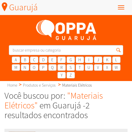
Guarujá
Menu
A
B
C
D
E
F
G
H
I
J
K
L
M
N
O
P
Q
R
S
T
U
V
X
W
Y
Z
Home
Produtos e Serviços
Materiais Elétricos
Você buscou por:
"Materiais
Elétricos"
em Guarujá -2
resultados encontrados