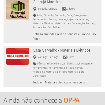
Guarujá Madeiras
Enseada
,
Guarujá
23 fotos
Areia, Cimento, Corrimão, Deck, Ferragens e
Ferramentas, Forros, Janelas, Lajes, Madeireiras,
Materiais Elétricos, Materiais para Construção, Pedras,
Portas e Portões, Telhas
Entrega em toda Baixada Santista e Grande São
Paulo
Casa Carvalho - Materiais Elétricos
Maitinga
,
Bertioga
7 fotos
Elétrica Artigos e Serviços, Eletricista, Ferragens e
Ferramentas, Ferramentas Elétricas, Ferros,
Hidráulica, Materiais Elétricos, Materiais para
Construção
Tudo em Materiais Elétricos e Ferragens.
Ainda não conhece a
OPPA