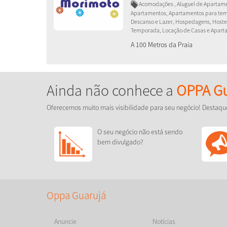
Acomodações , Aluguel de Apartame
Apartamentos, Apartamentos para temp
Descanso e Lazer, Hospedagens, Hostel
Temporada, Locação de Casas e Apart
A 100 Metros da Praia
Ainda não conhece a
OPPA Gu
Oferecemos muito mais visibilidade para seu negócio! Destaqu
O seu negócio não está sendo
bem divulgado?
Oppa Guarujá
Anuncie
Notícias