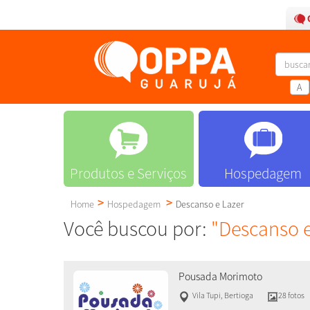
A
Produtos e Serviços
Hospedagem
Home
Hospedagem
Descanso e Lazer
Você buscou por:
"Descanso e
Pousada Morimoto
Vila Tupi
,
Bertioga
28 fotos