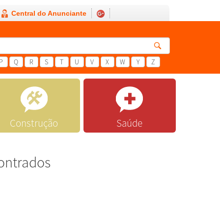
Central do Anunciante
P
Q
R
S
T
U
V
X
W
Y
Z
Construção
Saúde
ontrados