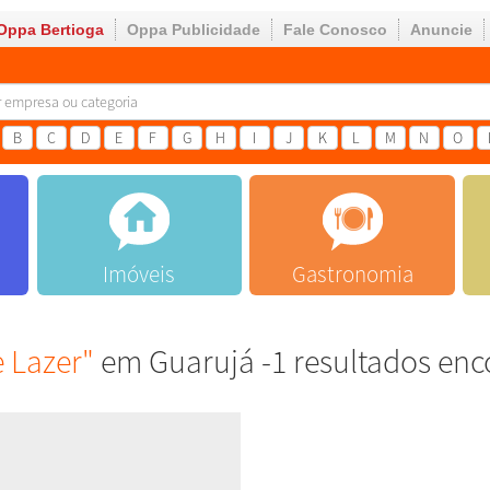
Oppa Bertioga
Oppa Publicidade
Fale Conosco
Anuncie
B
C
D
E
F
G
H
I
J
K
L
M
N
O
Imóveis
Gastronomia
 Lazer"
em Guarujá -1 resultados enc