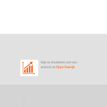
Veja os resultados com seu
anúncio na
Oppa Guarujá