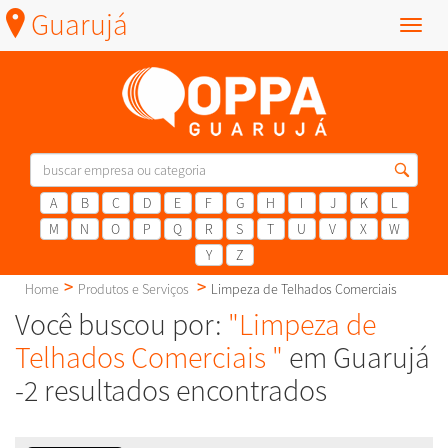
Guarujá
Menu
A
B
C
D
E
F
G
H
I
J
K
L
M
N
O
P
Q
R
S
T
U
V
X
W
Y
Z
Home
Produtos e Serviços
Limpeza de Telhados Comerciais
Você buscou por:
"Limpeza de
Telhados Comerciais "
em Guarujá
-2 resultados encontrados