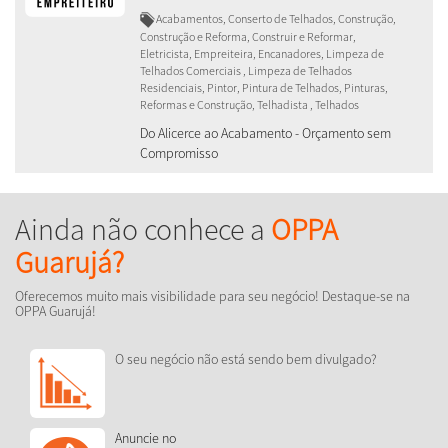
Acabamentos, Conserto de Telhados, Construção,
Construção e Reforma, Construir e Reformar,
Eletricista, Empreiteira, Encanadores, Limpeza de
Telhados Comerciais , Limpeza de Telhados
Residenciais, Pintor, Pintura de Telhados, Pinturas,
Reformas e Construção, Telhadista , Telhados
Do Alicerce ao Acabamento - Orçamento sem
Compromisso
Ainda não conhece a
OPPA
Guarujá?
Oferecemos muito mais visibilidade para seu negócio! Destaque-se na
OPPA Guarujá!
O seu negócio não está sendo bem divulgado?
Anuncie no