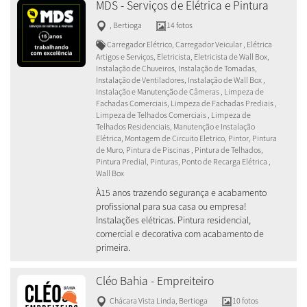
MDS - Serviços de Elétrica e Pintura
,
Bertioga
14 fotos
Carregador Elétrico, Carregador Veicular , Elétrica
Artigos e Serviços, Eletricista, Eletricista de Wall Box,
Instalação de Chuveiros, Instalação de Tomadas,
Instalação de Ventiladores, Instalação de Wall Box ,
Instalação e Manutenção de Câmeras , Limpeza de
Fachadas Comerciais, Limpeza de Fachadas Prediais ,
Limpeza de Telhados Comerciais , Limpeza de
Telhados Residenciais, Manutenção e Instalação
Elétrica, Montagem de Circuito Eletrico, Pintor, Pintura
de Muro, Pintura de Piscinas , Pintura de Telhados,
Pintura Predial, Pinturas, Ponto de Recarga Elétrica ,
Wall Box
À15 anos trazendo segurança e acabamento
profissional para sua casa ou empresa!
Instalações elétricas. Pintura residencial,
comercial e decorativa com acabamento de
primeira.
Cléo Bahia - Empreiteiro
Chácara Vista Linda
,
Bertioga
10 fotos