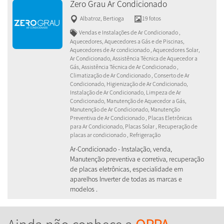
Zero Grau Ar Condicionado
Albatroz
,
Bertioga
19 fotos
Vendas e Instalações de Ar Condicionado ,
Aquecedores, Aquecedores a Gás e de Piscinas,
Aquecedores de Ar condicionado , Aquecedores Solar,
Ar Condicionado, Assistência Técnica de Aquecedor a
Gás, Assistência Técnica de Ar Condicionado ,
Climatização de Ar Condicionado , Conserto de Ar
Condicionado, Higienização de Ar Condicionado,
Instalação de Ar Condicionado, Limpeza de Ar
Condicionado, Manutenção de Aquecedor a Gás,
Manutenção de Ar Condicionado, Manutenção
Preventiva de Ar Condicionado , Placas Eletrônicas
para Ar Condicionado, Placas Solar , Recuperação de
placas ar condicionado , Refrigeração
Ar-Condicionado - Instalação, venda,
Manutenção preventiva e corretiva, recuperação
de placas eletrônicas, especialidade em
aparelhos Inverter de todas as marcas e
modelos .