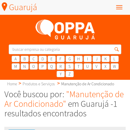
Guarujá
Menu
A
B
C
D
E
F
G
H
I
J
K
L
M
N
O
P
Q
R
S
T
U
V
X
W
Y
Z
Home
Produtos e Serviços
Manutenção de Ar Condicionado
Você buscou por:
"Manutenção de
Ar Condicionado"
em Guarujá -1
resultados encontrados