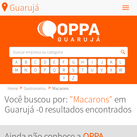
Guarujá
Menu
A
B
C
D
E
F
G
H
I
J
K
L
M
N
O
P
Q
R
S
T
U
V
X
W
Y
Z
Home
Gastronomia
Macarons
Você buscou por:
"Macarons"
em
Guarujá -0 resultados encontrados
Ainda não conhece a
OPPA