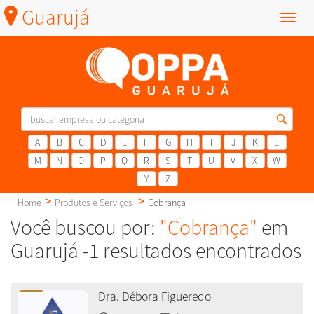
Guarujá
Menu
A
B
C
D
E
F
G
H
I
J
K
L
M
N
O
P
Q
R
S
T
U
V
X
W
Y
Z
Home
Produtos e Serviços
Cobrança
Você buscou por:
"Cobrança"
em
Guarujá -1 resultados encontrados
Dra. Débora Figueredo