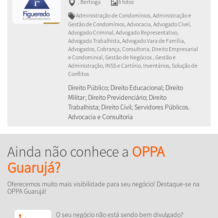
,
Bertioga
6 fotos
Administração de Condomínios, Administração e
Gestão de Condomínios, Advocacia, Advogado Cível,
Advogado Criminal, Advogado Representativo,
Advogado Trabalhista, Advogado Vara de Família,
Advogados, Cobrança, Consultoria, Direito Empresarial
e Condominial, Gestão de Negócios , Gestão e
Administração, INSS e Cartório, Inventários, Solução de
Conflitos
Direito Público; Direito Educacional; Direito
Militar; Direito Previdenciário; Direito
Trabalhista; Direito Civil; Servidores Públicos.
Advocacia e Consultoria
Ainda não conhece a
OPPA
Guarujá?
Oferecemos muito mais visibilidade para seu negócio! Destaque-se na
OPPA Guarujá!
O seu negócio não está sendo bem divulgado?