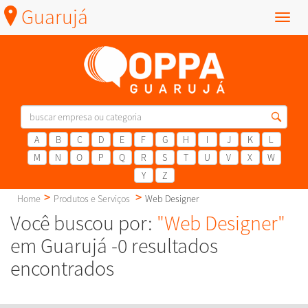
Guarujá
Menu
A
B
C
D
E
F
G
H
I
J
K
L
M
N
O
P
Q
R
S
T
U
V
X
W
Y
Z
Home
Produtos e Serviços
Web Designer
Você buscou por:
"Web Designer"
em Guarujá -0 resultados
encontrados