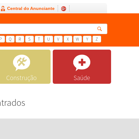
Central do Anunciante
P
Q
R
S
T
U
V
X
W
Y
Z
Construção
Saúde
ntrados