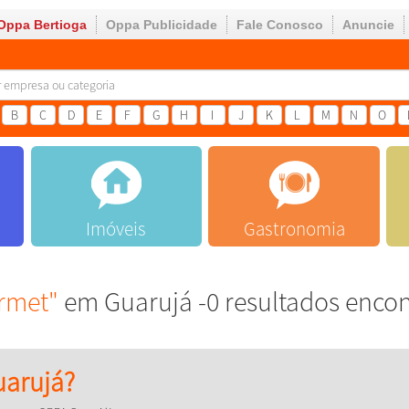
Oppa Bertioga
Oppa Publicidade
Fale Conosco
Anuncie
B
C
D
E
F
G
H
I
J
K
L
M
N
O
Imóveis
Gastronomia
rmet"
em Guarujá -0 resultados enco
arujá?