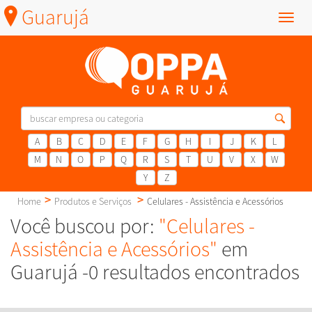
Guarujá
Menu
A
B
C
D
E
F
G
H
I
J
K
L
M
N
O
P
Q
R
S
T
U
V
X
W
Y
Z
Home
Produtos e Serviços
Celulares - Assistência e Acessórios
Você buscou por:
"Celulares -
Assistência e Acessórios"
em
Guarujá -0 resultados encontrados