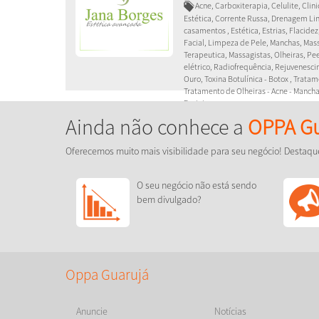
Acne, Carboxiterapia, Celulite, Cli
Estética, Corrente Russa, Drenagem Li
casamentos , Estética, Estrias, Flacide
Facial, Limpeza de Pele, Manchas, M
Terapeutica, Massagistas, Olheiras, Pe
elétrico, Radiofrequência, Rejuvenesci
Ouro, Toxina Botulínica - Botox , Tratame
Tratamento de Olheiras - Acne - Manch
Faciais
Ainda não conhece a
OPPA Gu
Venha fazer uma avaliação conos
Oferecemos muito mais visibilidade para seu negócio! Destaqu
O seu negócio não está sendo
bem divulgado?
Oppa Guarujá
Anuncie
Notícias