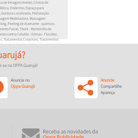
nica de Emagrecimento, Clinica de
nfática, Endermo, Espaço para
z, Gordura Localizada, Hidratação
assagem Modeladora, Massagem
eling, Peeling de diamante - químico -
mento Facial, Thork - Martelinho de
nto contra Celulite - Estrias - Flacidez,
as, Tratamentos Corporais, Tratamentos
arujá?
co!
e-se na OPPA Guarujá!
Anuncie no
Anuncie
Oppa Guarujá
Compartilhe
Apareça
Receba as novidades da
Oppa Publicidade