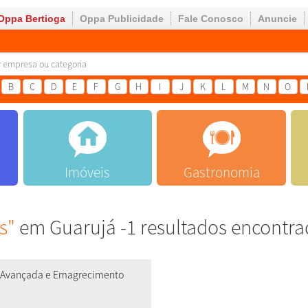
Oppa Bertioga
Oppa Publicidade
Fale Conosco
Anuncie
B
C
D
E
F
G
H
I
J
K
L
M
N
O
Imóveis
Gastronomia
s"
em Guarujá -1 resultados encontr
ca Avançada e Emagrecimento