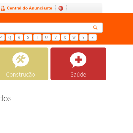
Central do Anunciante
P
Q
R
S
T
U
V
X
W
Y
Z
Construção
Saúde
ados