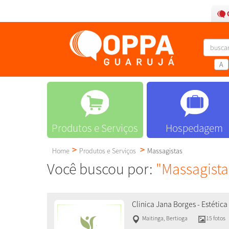
A
Produtos e Serviços
Hospedagem
Home
Produtos e Serviços
Massagistas
Você buscou por:
"Massagista
Clinica Jana Borges - Estéti
Maitinga
,
Bertioga
15 fotos