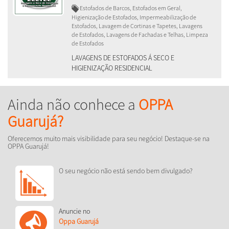
Estofados de Barcos, Estofados em Geral,
Higienização de Estofados, Impermeabilização de
Estofados, Lavagem de Cortinas e Tapetes, Lavagens
de Estofados, Lavagens de Fachadas e Telhas, Limpeza
de Estofados
LAVAGENS DE ESTOFADOS Á SECO E
HIGIENIZAÇÃO RESIDENCIAL
Ainda não conhece a
OPPA
Guarujá?
Oferecemos muito mais visibilidade para seu negócio! Destaque-se na
OPPA Guarujá!
O seu negócio não está sendo bem divulgado?
Anuncie no
Oppa Guarujá