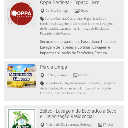
Oppa Bertioga - Espaço Livre
Centro
,
Bertioga
0 fotos
Corte e Costura, Costureira , Higienização de
Estofados, Lavagem de Cortinas e Tapetes, Lavagens
de Estofados, Lavanderias, Limpeza de Estofados ,
Passadeira de Roupas
Serviços de Lavanderia e Passadoria; Tinturaria;
Lavagem de Tapetes e Cortinas; Lavagem e
Impermeabilização de Estofados; Costura.
Pérola Limpa
Centro
,
Guarujá
10 fotos
Descartáveis, Higienização de Estofados, Lavagens
de Estofados, Materiais para Limpeza, Produtos de
Limpeza, Produtos Descartáveis
Zeltec - Lavagem de Estofados a Seco
e Higienização Residencial
Riviera de São Lourenço
,
Bertioga
17 fotos