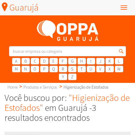
Guarujá
Menu
A
B
C
D
E
F
G
H
I
J
K
L
M
N
O
P
Q
R
S
T
U
V
X
W
Y
Z
Home
Produtos e Serviços
Higienização de Estofados
Você buscou por:
"Higienização de
Estofados"
em Guarujá -3
resultados encontrados