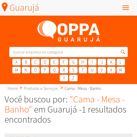
Guarujá
Menu
A
B
C
D
E
F
G
H
I
J
K
L
M
N
O
P
Q
R
S
T
U
V
X
W
Y
Z
Home
Produtos e Serviços
Cama - Mesa - Banho
Você buscou por:
"Cama - Mesa -
Banho"
em Guarujá -1 resultados
encontrados