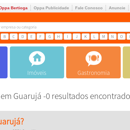
Oppa Bertioga
Oppa Publicidade
Fale Conosco
Anuncie
B
C
D
E
F
G
H
I
J
K
L
M
N
O
Imóveis
Gastronomia
em Guarujá -0 resultados encontrad
arujá?