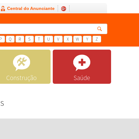
Central do Anunciante
P
Q
R
S
T
U
V
X
W
Y
Z
Construção
Saúde
os