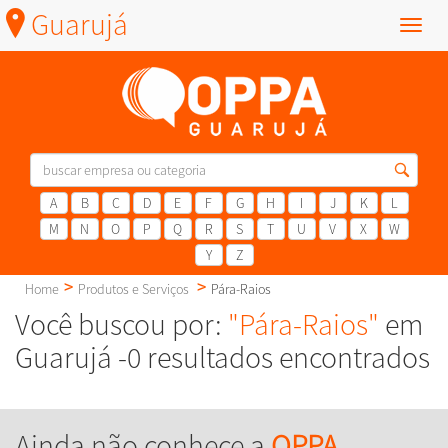
Guarujá
Menu
A
B
C
D
E
F
G
H
I
J
K
L
M
N
O
P
Q
R
S
T
U
V
X
W
Y
Z
Home
Produtos e Serviços
Pára-Raios
Você buscou por:
"Pára-Raios"
em
Guarujá -0 resultados encontrados
Ainda não conhece a
OPPA