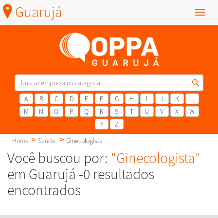
Guarujá
Menu
A
B
C
D
E
F
G
H
I
J
K
L
M
N
O
P
Q
R
S
T
U
V
X
W
Y
Z
Home
Saúde
Ginecologista
Você buscou por:
"Ginecologista"
em Guarujá -0 resultados
encontrados