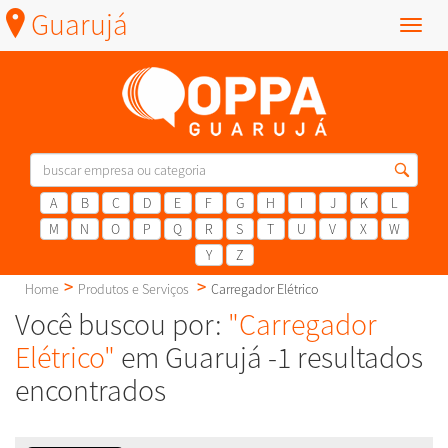
Guarujá
Menu
A
B
C
D
E
F
G
H
I
J
K
L
M
N
O
P
Q
R
S
T
U
V
X
W
Y
Z
Home
Produtos e Serviços
Carregador Elétrico
Você buscou por:
"Carregador
Elétrico"
em Guarujá -1 resultados
encontrados