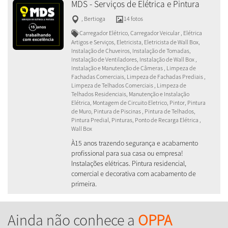
MDS - Serviços de Elétrica e Pintura
,
Bertioga
14 fotos
Carregador Elétrico, Carregador Veicular , Elétrica
Artigos e Serviços, Eletricista, Eletricista de Wall Box,
Instalação de Chuveiros, Instalação de Tomadas,
Instalação de Ventiladores, Instalação de Wall Box ,
Instalação e Manutenção de Câmeras , Limpeza de
Fachadas Comerciais, Limpeza de Fachadas Prediais ,
Limpeza de Telhados Comerciais , Limpeza de
Telhados Residenciais, Manutenção e Instalação
Elétrica, Montagem de Circuito Eletrico, Pintor, Pintura
de Muro, Pintura de Piscinas , Pintura de Telhados,
Pintura Predial, Pinturas, Ponto de Recarga Elétrica ,
Wall Box
À15 anos trazendo segurança e acabamento
profissional para sua casa ou empresa!
Instalações elétricas. Pintura residencial,
comercial e decorativa com acabamento de
primeira.
Ainda não conhece a
OPPA