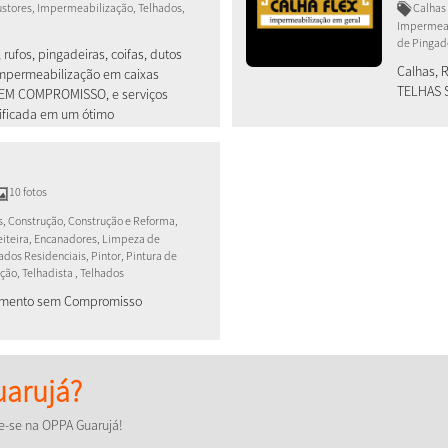
austores, Impermeabilização, Telhados,
Calhas 
Impermeab
de Pingade
 rufos, pingadeiras, coifas, dutos
Calhas, 
 Impermeabilização em caixas
TELHAS 
SEM COMPROMISSO, e serviços
ificada em um ótimo
10 fotos
, Construção, Construção e Reforma,
reiteira, Encanadores, Limpeza de
dos Residenciais, Pintor, Pintura de
ção, Telhadista , Telhados
çamento sem Compromisso
arujá?
e-se na OPPA Guarujá!