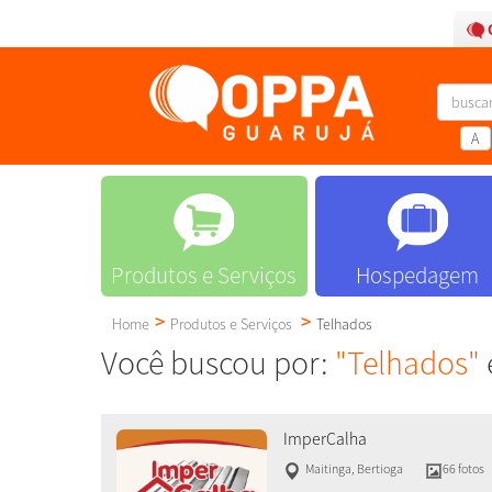
A
Produtos e Serviços
Hospedagem
Home
Produtos e Serviços
Telhados
Você buscou por:
"Telhados"
ImperCalha
Maitinga
,
Bertioga
66 fotos