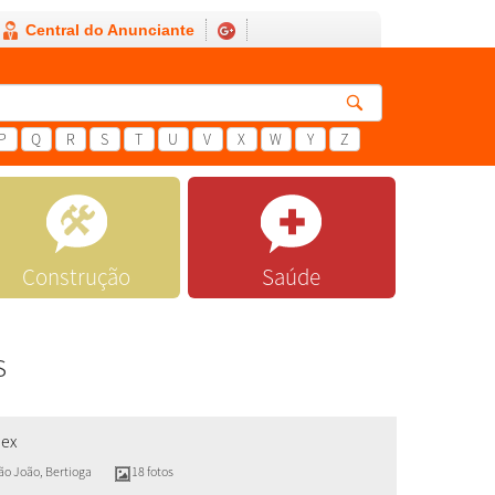
Central do Anunciante
P
Q
R
S
T
U
V
X
W
Y
Z
Construção
Saúde
s
lex
são João
,
Bertioga
18 fotos