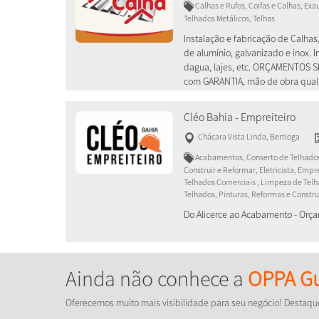
Calhas e Rufos, Coifas e Calhas, Ex
Telhados Metálicos, Telhas
Instalação e fabricação de Calhas,
de alumínio, galvanizado e inox.
dagua, lajes, etc. ORÇAMENTOS 
com GARANTIA, mão de obra qual
Cléo Bahia - Empreiteiro
Chácara Vista Linda
,
Bertioga
Acabamentos, Conserto de Telhados
Construir e Reformar, Eletricista, Emp
Telhados Comerciais , Limpeza de Telha
Telhados, Pinturas, Reformas e Constru
Do Alicerce ao Acabamento - Or
Ainda não conhece a
OPPA Gu
Oferecemos muito mais visibilidade para seu negócio! Destaqu