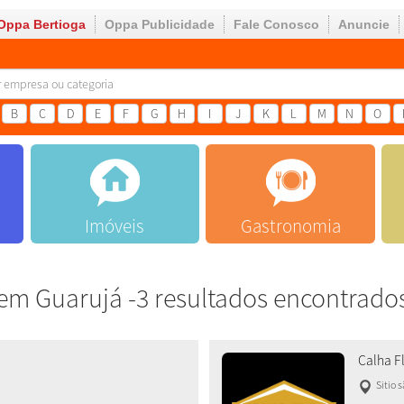
Oppa Bertioga
Oppa Publicidade
Fale Conosco
Anuncie
B
C
D
E
F
G
H
I
J
K
L
M
N
O
Imóveis
Gastronomia
em Guarujá -3 resultados encontrado
Calha F
Sitio 