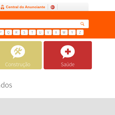
Central do Anunciante
P
Q
R
S
T
U
V
X
W
Y
Z
Construção
Saúde
ados