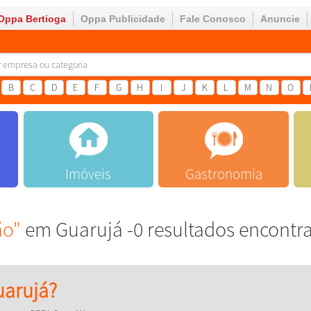
Oppa Bertioga
Oppa Publicidade
Fale Conosco
Anuncie
B
C
D
E
F
G
H
I
J
K
L
M
N
O
Imóveis
Gastronomia
ão"
em Guarujá -0 resultados encontr
arujá?