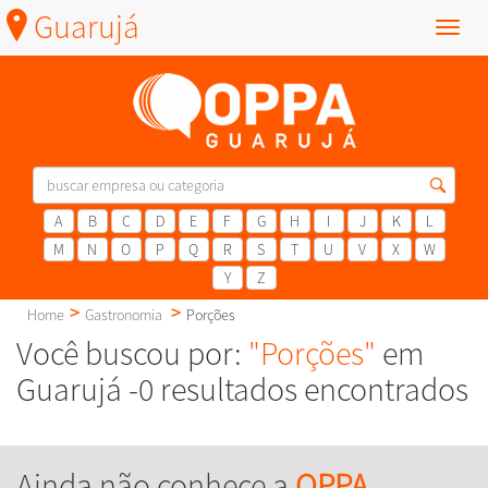
Guarujá
Menu
A
B
C
D
E
F
G
H
I
J
K
L
M
N
O
P
Q
R
S
T
U
V
X
W
Y
Z
Home
Gastronomia
Porções
Você buscou por:
"Porções"
em
Guarujá -0 resultados encontrados
Ainda não conhece a
OPPA