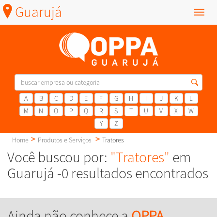
Guarujá
Menu
A
B
C
D
E
F
G
H
I
J
K
L
M
N
O
P
Q
R
S
T
U
V
X
W
Y
Z
Home
Produtos e Serviços
Tratores
Você buscou por:
"Tratores"
em
Guarujá -0 resultados encontrados
Ainda não conhece a
OPPA