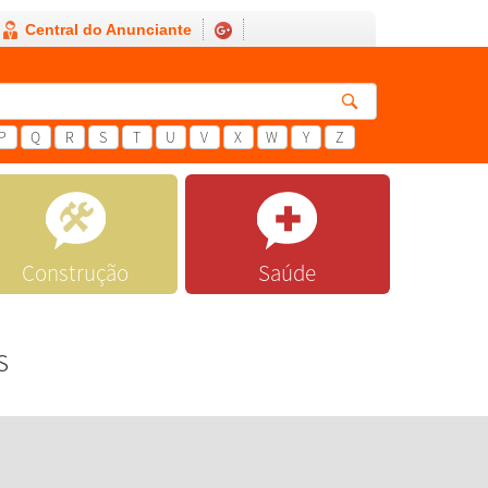
Central do Anunciante
P
Q
R
S
T
U
V
X
W
Y
Z
Construção
Saúde
s