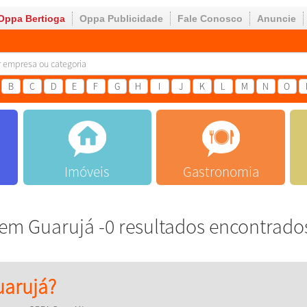
Oppa Bertioga
Oppa Publicidade
Fale Conosco
Anuncie
B
C
D
E
F
G
H
I
J
K
L
M
N
O
Imóveis
Gastronomia
em Guarujá -0 resultados encontrado
arujá?