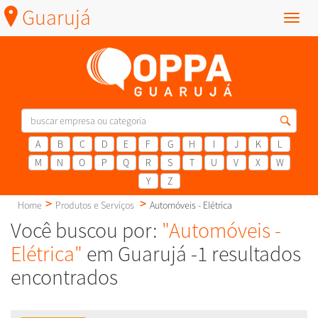
Guarujá
Menu
A
B
C
D
E
F
G
H
I
J
K
L
M
N
O
P
Q
R
S
T
U
V
X
W
Y
Z
Home
Produtos e Serviços
Automóveis - Elétrica
Você buscou por:
"Automóveis -
Elétrica"
em Guarujá -1 resultados
encontrados