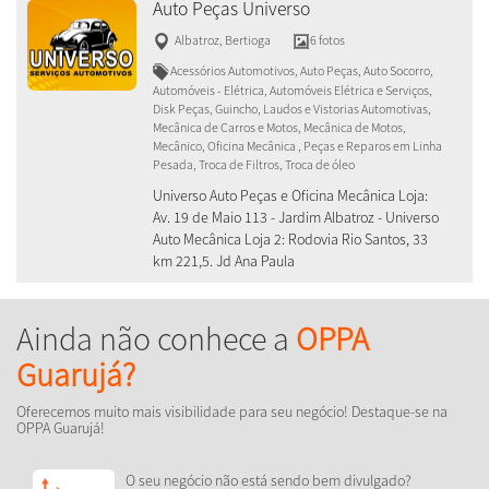
Auto Peças Universo
Albatroz
,
Bertioga
6 fotos
Acessórios Automotivos, Auto Peças, Auto Socorro,
Automóveis - Elétrica, Automóveis Elétrica e Serviços,
Disk Peças, Guincho, Laudos e Vistorias Automotivas,
Mecânica de Carros e Motos, Mecânica de Motos,
Mecânico, Oficina Mecânica , Peças e Reparos em Linha
Pesada, Troca de Filtros, Troca de óleo
Universo Auto Peças e Oficina Mecânica Loja:
Av. 19 de Maio 113 - Jardim Albatroz - Universo
Auto Mecânica Loja 2: Rodovia Rio Santos, 33
km 221,5. Jd Ana Paula
Ainda não conhece a
OPPA
Guarujá?
Oferecemos muito mais visibilidade para seu negócio! Destaque-se na
OPPA Guarujá!
O seu negócio não está sendo bem divulgado?