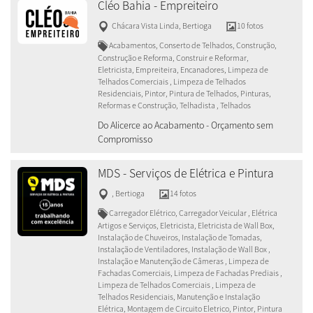
Cléo Bahia - Empreiteiro
Chácara Vista Linda
,
Bertioga
10 fotos
Acabamentos, Conserto de Telhados, Construção,
Construção e Reforma, Construir e Reformar,
Eletricista, Empreiteira, Encanadores, Limpeza de
Telhados Comerciais , Limpeza de Telhados
Residenciais, Pintor, Pintura de Telhados, Pinturas,
Reformas e Construção, Telhadista , Telhados
Do Alicerce ao Acabamento - Orçamento sem
Compromisso
MDS - Serviços de Elétrica e Pintura
,
Bertioga
14 fotos
Carregador Elétrico, Carregador Veicular , Elétrica
Artigos e Serviços, Eletricista, Eletricista de Wall Box,
Instalação de Chuveiros, Instalação de Tomadas,
Instalação de Ventiladores, Instalação de Wall Box ,
Instalação e Manutenção de Câmeras , Limpeza de
Fachadas Comerciais, Limpeza de Fachadas Prediais ,
Limpeza de Telhados Comerciais , Limpeza de
Telhados Residenciais, Manutenção e Instalação
Elétrica, Montagem de Circuito Eletrico, Pintor, Pintura