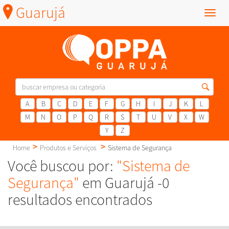
Guarujá
Menu
A
B
C
D
E
F
G
H
I
J
K
L
M
N
O
P
Q
R
S
T
U
V
X
W
Y
Z
Home
Produtos e Serviços
Sistema de Segurança
Você buscou por:
"Sistema de
Segurança"
em Guarujá -0
resultados encontrados