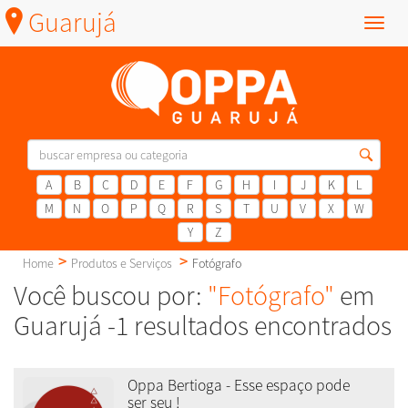
Guarujá
Menu
A
B
C
D
E
F
G
H
I
J
K
L
M
N
O
P
Q
R
S
T
U
V
X
W
Y
Z
Home
Produtos e Serviços
Fotógrafo
Você buscou por:
"Fotógrafo"
em
Guarujá -1 resultados encontrados
Oppa Bertioga - Esse espaço pode
ser seu !