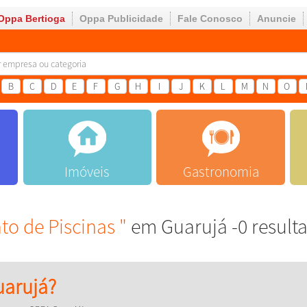
Oppa Bertioga
Oppa Publicidade
Fale Conosco
Anuncie
B
C
D
E
F
G
H
I
J
K
L
M
N
O
Imóveis
Gastronomia
o de Piscinas "
em Guarujá -0 result
arujá?