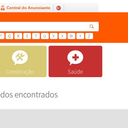
Central do Anunciante
P
Q
R
S
T
U
V
X
W
Y
Z
Construção
Saúde
ados encontrados