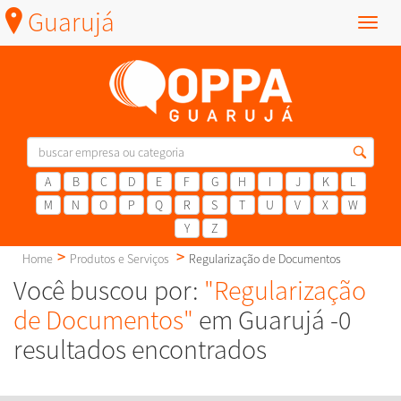
Guarujá
Menu
A
B
C
D
E
F
G
H
I
J
K
L
M
N
O
P
Q
R
S
T
U
V
X
W
Y
Z
Home
Produtos e Serviços
Regularização de Documentos
Você buscou por:
"Regularização
de Documentos"
em Guarujá -0
resultados encontrados