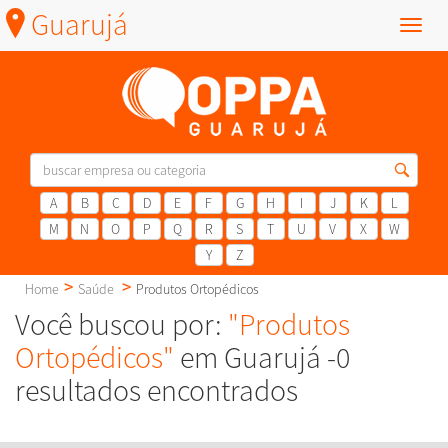
Guarujá
Menu
A
B
C
D
E
F
G
H
I
J
K
L
M
N
O
P
Q
R
S
T
U
V
X
W
Y
Z
Home
Saúde
Produtos Ortopédicos
Você buscou por:
"Produtos
Ortopédicos"
em Guarujá -0
resultados encontrados