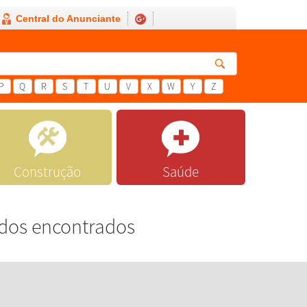
Central do Anunciante
P
Q
R
S
T
U
V
X
W
Y
Z
Construção
Saúde
ados encontrados