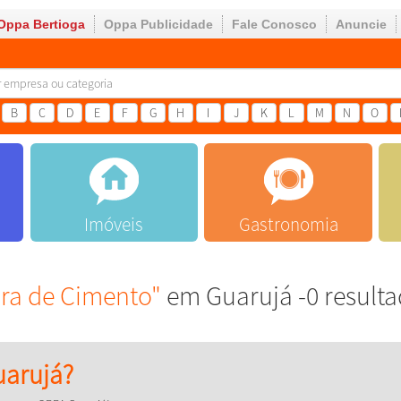
Oppa Bertioga
Oppa Publicidade
Fale Conosco
Anuncie
B
C
D
E
F
G
H
I
J
K
L
M
N
O
Imóveis
Gastronomia
ora de Cimento"
em Guarujá -0 result
arujá?