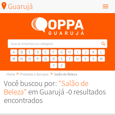
Guarujá
Menu
A
B
C
D
E
F
G
H
I
J
K
L
M
N
O
P
Q
R
S
T
U
V
X
W
Y
Z
Home
Produtos e Serviços
Salão de Beleza
Você buscou por:
"Salão de
Beleza"
em Guarujá -0 resultados
encontrados