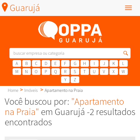
Guarujá
Menu
A
B
C
D
E
F
G
H
I
J
K
L
M
N
O
P
Q
R
S
T
U
V
X
W
Y
Z
Home
Imóveis
Apartamento na Praia
Você buscou por:
"Apartamento
na Praia"
em Guarujá -2 resultados
encontrados