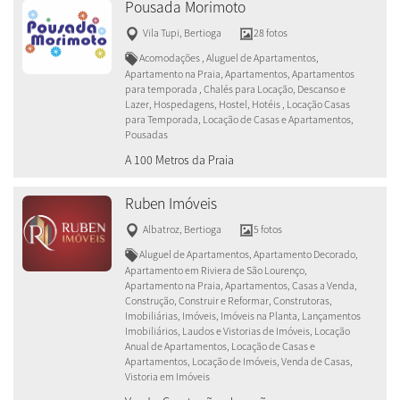
Pousada Morimoto
Vila Tupi
,
Bertioga
28 fotos
Acomodações , Aluguel de Apartamentos,
Apartamento na Praia, Apartamentos, Apartamentos
para temporada , Chalés para Locação, Descanso e
Lazer, Hospedagens, Hostel, Hotéis , Locação Casas
para Temporada, Locação de Casas e Apartamentos,
Pousadas
A 100 Metros da Praia
Ruben Imóveis
Albatroz
,
Bertioga
5 fotos
Aluguel de Apartamentos, Apartamento Decorado,
Apartamento em Riviera de São Lourenço,
Apartamento na Praia, Apartamentos, Casas a Venda,
Construção, Construir e Reformar, Construtoras,
Imobiliárias, Imóveis, Imóveis na Planta, Lançamentos
Imobiliários, Laudos e Vistorias de Imóveis, Locação
Anual de Apartamentos, Locação de Casas e
Apartamentos, Locação de Imóveis, Venda de Casas,
Vistoria em Imóveis