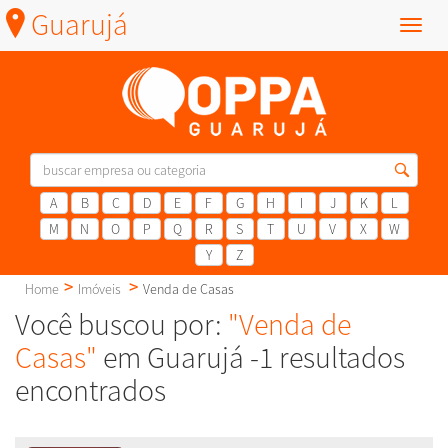
Guarujá
Menu
A
B
C
D
E
F
G
H
I
J
K
L
M
N
O
P
Q
R
S
T
U
V
X
W
Y
Z
Home
Imóveis
Venda de Casas
Você buscou por:
"Venda de
Casas"
em Guarujá -1 resultados
encontrados