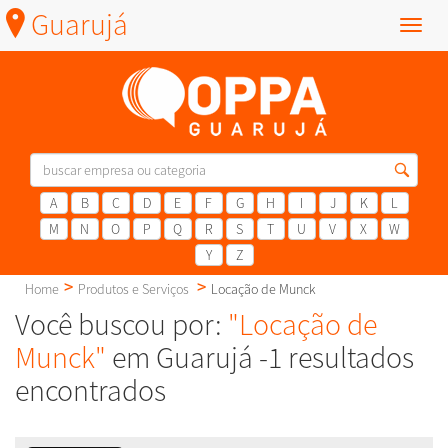
Guarujá
Menu
A
B
C
D
E
F
G
H
I
J
K
L
M
N
O
P
Q
R
S
T
U
V
X
W
Y
Z
Home
Produtos e Serviços
Locação de Munck
Você buscou por:
"Locação de
Munck"
em Guarujá -1 resultados
encontrados