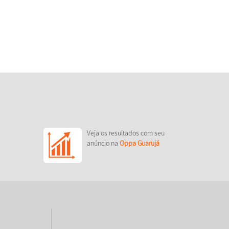
Veja os resultados com seu
anúncio na
Oppa Guarujá