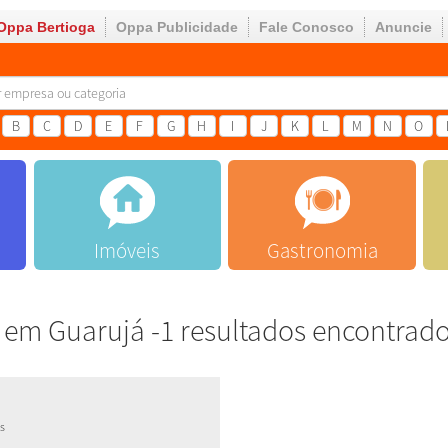
Oppa Bertioga
Oppa Publicidade
Fale Conosco
Anuncie
B
C
D
E
F
G
H
I
J
K
L
M
N
O
Imóveis
Gastronomia
em Guarujá -1 resultados encontrad
os