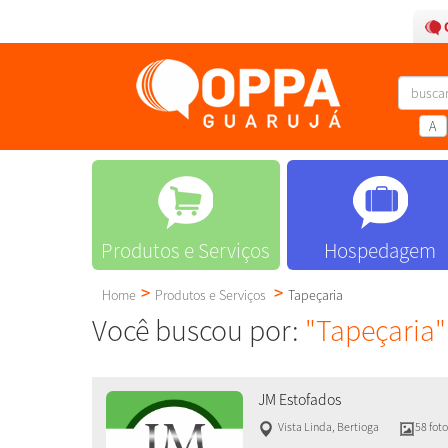
A
Produtos e Serviços
Hospedagem
Home
Produtos e Serviços
Tapeçaria
Você buscou por:
"Tapeçaria"
JM Estofados
Vista Linda
,
Bertioga
58 fot