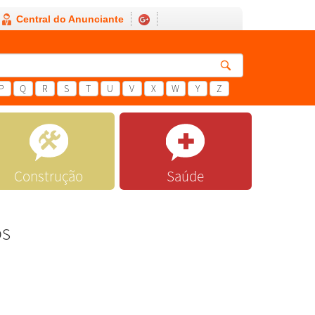
Central do Anunciante
P
Q
R
S
T
U
V
X
W
Y
Z
Construção
Saúde
os