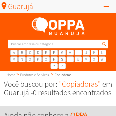
Guarujá
Menu
A
B
C
D
E
F
G
H
I
J
K
L
M
N
O
P
Q
R
S
T
U
V
X
W
Y
Z
Home
Produtos e Serviços
Copiadoras
Você buscou por:
"Copiadoras"
em
Guarujá -0 resultados encontrados
Ainda não conhece a
OPPA