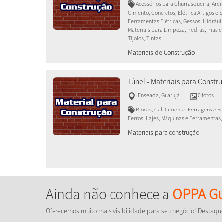
Acessórios para Churrasqueira, Areia
Cimento, Concretos, Elétrica Artigos e 
Ferramentas Elétricas, Gessos, Hidrául
Materiais para Limpeza, Pedras, Pias e
Tijolos, Tintas
Materiais de Construção
Túnel - Materiais para Constr
Enseada
,
Guarujá
0 fotos
Blocos, Cal, Cimento, Ferragens e F
Ferros, Lajes, Máquinas e Ferramentas,
Materiais para construção
Ainda não conhece a
OPPA Gu
Oferecemos muito mais visibilidade para seu negócio! Destaqu