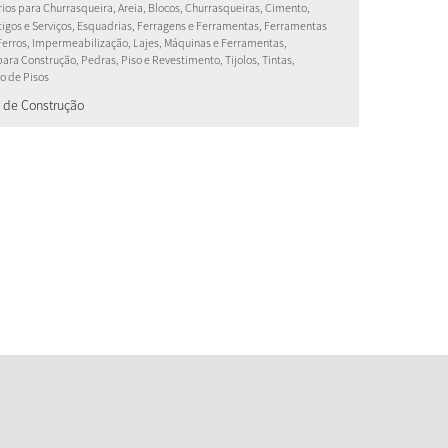
ios para Churrasqueira, Areia, Blocos, Churrasqueiras, Cimento,
rtigos e Serviços, Esquadrias, Ferragens e Ferramentas, Ferramentas
 Ferros, Impermeabilização, Lajes, Máquinas e Ferramentas,
para Construção, Pedras, Piso e Revestimento, Tijolos, Tintas,
o de Pisos
s de Construção