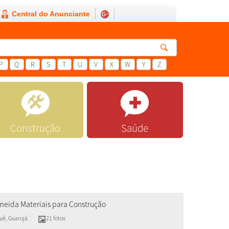
Central do Anunciante
P
Q
R
S
T
U
V
X
W
Y
Z
Construção
Saúde
meida Materiais para Construção
uê
,
Guarujá
21 fotos