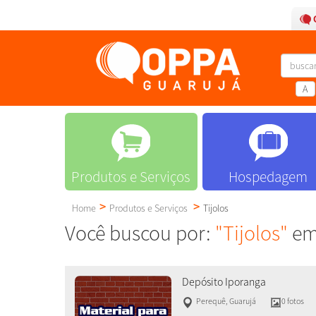
A
Produtos e Serviços
Hospedagem
Home
Produtos e Serviços
Tijolos
Você buscou por:
"Tijolos"
em 
Depósito Iporanga
Perequê
,
Guarujá
0 fotos