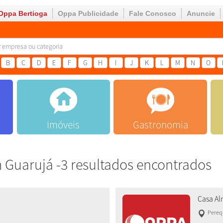
Oppa Bertioga
Oppa Publicidade
Fale Conosco
Anuncie
B
C
D
E
F
G
H
I
J
K
L
M
N
O
Imóveis
Gastronomia
Guarujá -3 resultados encontrados
Casa Al
Pereq