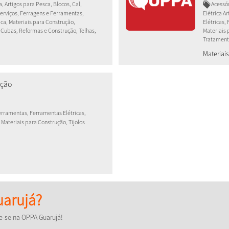
, Artigos para Pesca, Blocos, Cal,
Acessór
Serviços, Ferragens e Ferramentas,
Elétrica A
ica, Materiais para Construção,
Elétricas,
 Cubas, Reformas e Construção, Telhas,
Materiais 
Tratament
Materiai
ução
erramentas, Ferramentas Elétricas,
 Materiais para Construção, Tijolos
arujá?
e-se na OPPA Guarujá!