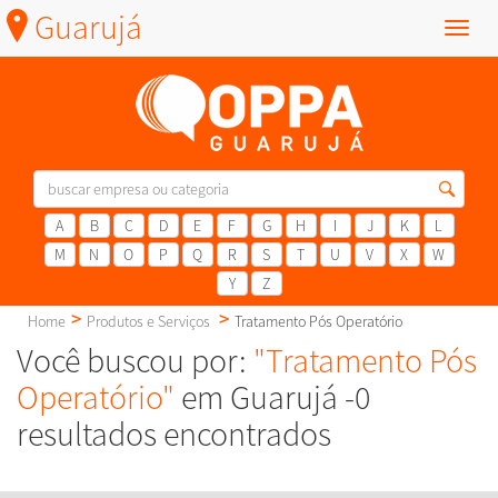
Guarujá
Menu
A
B
C
D
E
F
G
H
I
J
K
L
M
N
O
P
Q
R
S
T
U
V
X
W
Y
Z
Home
Produtos e Serviços
Tratamento Pós Operatório
Você buscou por:
"Tratamento Pós
Operatório"
em Guarujá -0
resultados encontrados