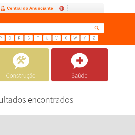
Central do Anunciante
P
Q
R
S
T
U
V
X
W
Y
Z
Construção
Saúde
ultados encontrados