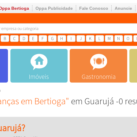
Oppa Bertioga
Oppa Publicidade
Fale Conosco
Anuncie
B
C
D
E
F
G
H
I
J
K
L
M
N
O
Imóveis
Gastronomia
a
ianças em Bertioga"
em Guarujá -0 res
arujá?