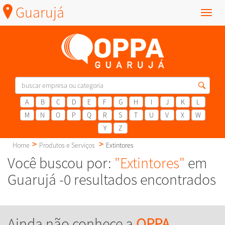
Guarujá
Menu
A
B
C
D
E
F
G
H
I
J
K
L
M
N
O
P
Q
R
S
T
U
V
X
W
Y
Z
Home
Produtos e Serviços
Extintores
Você buscou por:
"Extintores"
em
Guarujá -0 resultados encontrados
Ainda não conhece a
OPPA