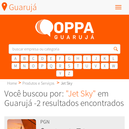
Guarujá
Menu
A
B
C
D
E
F
G
H
I
J
K
L
M
N
O
P
Q
R
S
T
U
V
X
W
Y
Z
Home
Produtos e Serviços
Jet Sky
Você buscou por:
"Jet Sky"
em
Guarujá -2 resultados encontrados
PGN