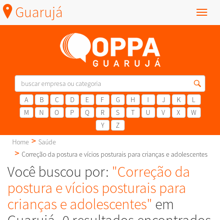
Guarujá
Menu
A
B
C
D
E
F
G
H
I
J
K
L
M
N
O
P
Q
R
S
T
U
V
X
W
Y
Z
Home
Saúde
Correção da postura e vícios posturais para crianças e adolescentes
Você buscou por:
"Correção da
postura e vícios posturais para
crianças e adolescentes"
em
Guarujá -0 resultados encontrados