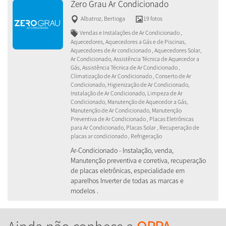
Zero Grau Ar Condicionado
Albatroz
,
Bertioga
19 fotos
Vendas e Instalações de Ar Condicionado ,
Aquecedores, Aquecedores a Gás e de Piscinas,
Aquecedores de Ar condicionado , Aquecedores Solar,
Ar Condicionado, Assistência Técnica de Aquecedor a
Gás, Assistência Técnica de Ar Condicionado ,
Climatização de Ar Condicionado , Conserto de Ar
Condicionado, Higienização de Ar Condicionado,
Instalação de Ar Condicionado, Limpeza de Ar
Condicionado, Manutenção de Aquecedor a Gás,
Manutenção de Ar Condicionado, Manutenção
Preventiva de Ar Condicionado , Placas Eletrônicas
para Ar Condicionado, Placas Solar , Recuperação de
placas ar condicionado , Refrigeração
Ar-Condicionado - Instalação, venda,
Manutenção preventiva e corretiva, recuperação
de placas eletrônicas, especialidade em
aparelhos Inverter de todas as marcas e
modelos .