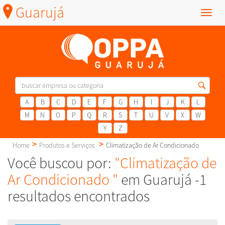
Guarujá
Menu
A
B
C
D
E
F
G
H
I
J
K
L
M
N
O
P
Q
R
S
T
U
V
X
W
Y
Z
Home
Produtos e Serviços
Climatização de Ar Condicionado
Você buscou por:
"Climatização de
Ar Condicionado "
em Guarujá -1
resultados encontrados