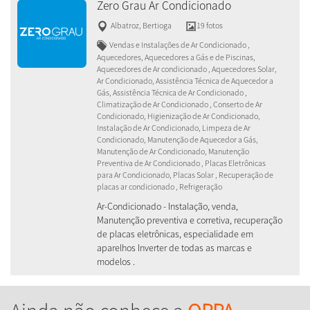
Zero Grau Ar Condicionado
Albatroz
,
Bertioga
19 fotos
Vendas e Instalações de Ar Condicionado ,
Aquecedores, Aquecedores a Gás e de Piscinas,
Aquecedores de Ar condicionado , Aquecedores Solar,
Ar Condicionado, Assistência Técnica de Aquecedor a
Gás, Assistência Técnica de Ar Condicionado ,
Climatização de Ar Condicionado , Conserto de Ar
Condicionado, Higienização de Ar Condicionado,
Instalação de Ar Condicionado, Limpeza de Ar
Condicionado, Manutenção de Aquecedor a Gás,
Manutenção de Ar Condicionado, Manutenção
Preventiva de Ar Condicionado , Placas Eletrônicas
para Ar Condicionado, Placas Solar , Recuperação de
placas ar condicionado , Refrigeração
Ar-Condicionado - Instalação, venda,
Manutenção preventiva e corretiva, recuperação
de placas eletrônicas, especialidade em
aparelhos Inverter de todas as marcas e
modelos .