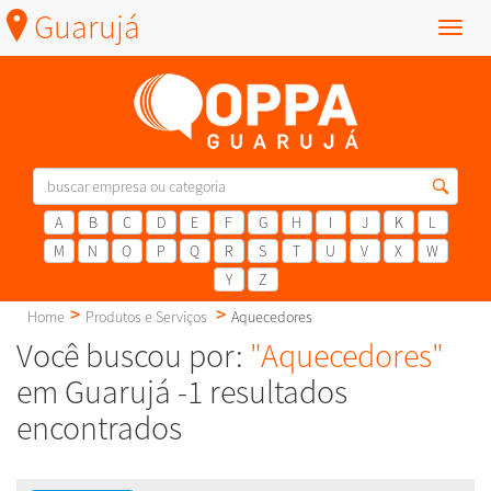
Guarujá
Menu
A
B
C
D
E
F
G
H
I
J
K
L
M
N
O
P
Q
R
S
T
U
V
X
W
Y
Z
Home
Produtos e Serviços
Aquecedores
Você buscou por:
"Aquecedores"
em Guarujá -1 resultados
encontrados