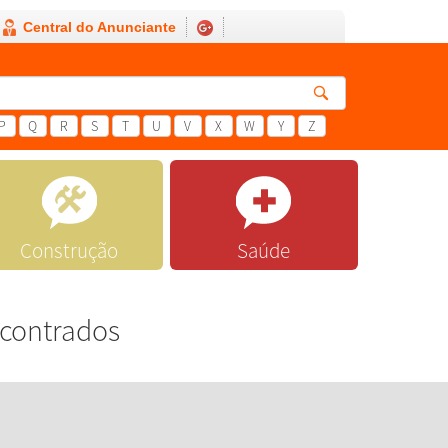
Central do Anunciante
P
Q
R
S
T
U
V
X
W
Y
Z
Construção
Saúde
ncontrados