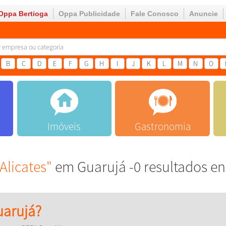
Oppa Bertioga
Oppa Publicidade
Fale Conosco
Anuncie
B
C
D
E
F
G
H
I
J
K
L
M
N
O
Imóveis
Gastronomia
Alicates"
em Guarujá -0 resultados e
arujá?